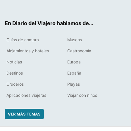
Twit
Fac
RSS
Pint
Flip
ter
ebo
eres
boa
ok
t
rd
En Diario del Viajero hablamos de...
Guías de compra
Museos
Alojamientos y hoteles
Gastronomía
Noticias
Europa
Destinos
España
Cruceros
Playas
Aplicaciones viajeras
Viajar con niños
VER MÁS TEMAS