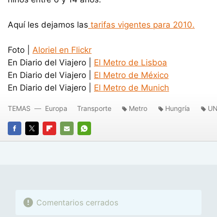
Aquí les dejamos las
tarifas vigentes para 2010.
Foto |
Aloriel en Flickr
En Diario del Viajero |
El Metro de Lisboa
En Diario del Viajero |
El Metro de México
En Diario del Viajero |
El Metro de Munich
TEMAS
Europa
Transporte
Metro
Hungría
U
FACEBOOK
TWITTER
FLIPBOARD
E-
WHATSAPP
MAIL
Comentarios cerrados