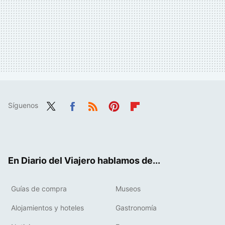
Síguenos
Twit
Fac
RSS
Pint
Flip
ter
ebo
eres
boa
ok
t
rd
En Diario del Viajero hablamos de...
Guías de compra
Museos
Alojamientos y hoteles
Gastronomía