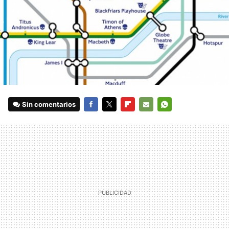
Sin comentarios
FACEBOOK
TWITTER
FLIPBOARD
E-
WHATSAPP
MAIL