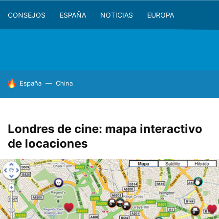
CONSEJOS
ESPAÑA
NOTICIAS
EUROPA
HOY SE HABLA DE
España
China
Londres de cine: mapa interactivo
de locaciones