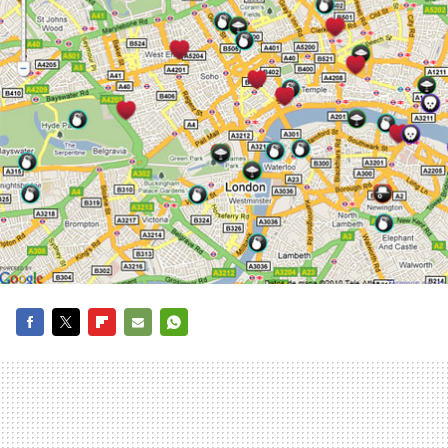
FACEBOOK
TWITTER
FLIPBOARD
E-
WHATSAPP
MAIL