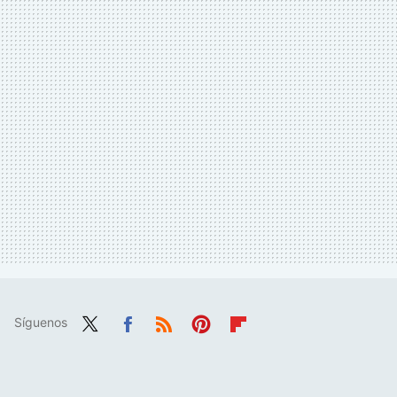
Síguenos
Twit
Fac
RSS
Pint
Flip
ter
ebo
eres
boa