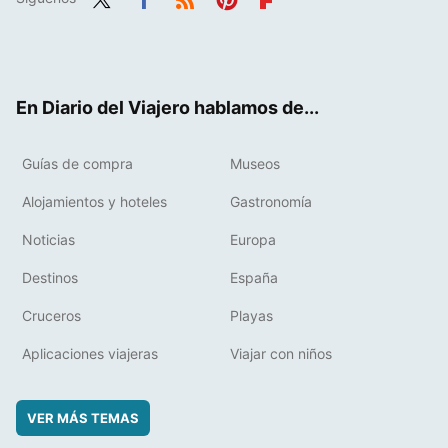
Twit
Fac
RSS
Pint
Flip
ter
ebo
eres
boa
ok
t
rd
En Diario del Viajero hablamos de...
Guías de compra
Museos
Alojamientos y hoteles
Gastronomía
Noticias
Europa
Destinos
España
Cruceros
Playas
Aplicaciones viajeras
Viajar con niños
VER MÁS TEMAS