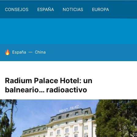
CONSEJOS
ESPAÑA
NOTICIAS
EUROPA
HOY SE HABLA DE
España
China
Radium Palace Hotel: un
balneario… radioactivo