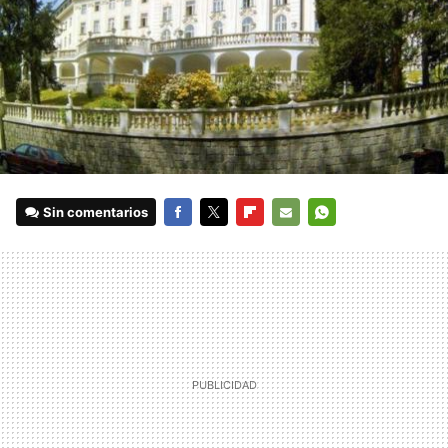
Sin comentarios
FACEBOOK
TWITTER
FLIPBOARD
E-
WHATSAPP
MAIL