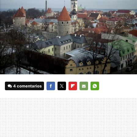
4 comentarios
FACEBOOK
TWITTER
FLIPBOARD
E-
WHATSAPP
MAIL