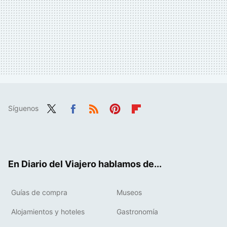
Síguenos
Twit
Fac
RSS
Pint
Flip
ter
ebo
eres
boa
ok
t
rd
En Diario del Viajero hablamos de...
Guías de compra
Museos
Alojamientos y hoteles
Gastronomía