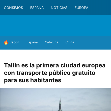
CONSEJOS
ESPAÑA
NOTICIAS
EUROPA
HOY SE HABLA DE
Japón
España
Cataluña
China
Tallín es la primera ciudad europea
con transporte público gratuito
para sus habitantes