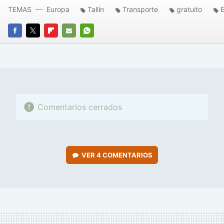
TEMAS
Europa
Tallín
Transporte
gratuito
E
FACEBOOK
TWITTER
FLIPBOARD
E-
WHATSAPP
MAIL
Comentarios cerrados
VER
4 COMENTARIOS