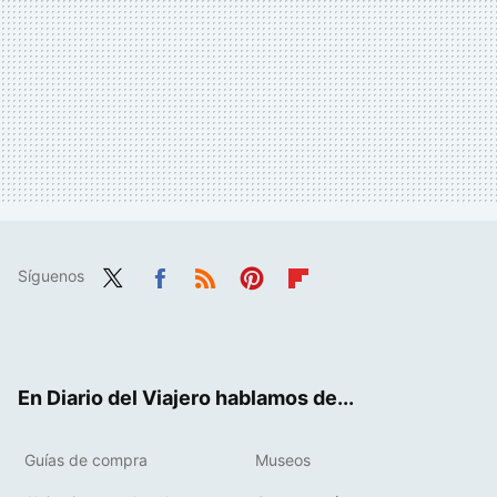
Síguenos
Twit
Fac
RSS
Pint
Flip
ter
ebo
eres
boa
ok
t
rd
En Diario del Viajero hablamos de...
Guías de compra
Museos