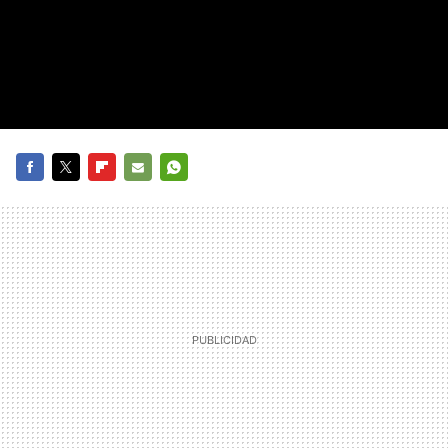
FACEBOOK
TWITTER
FLIPBOARD
E-
WHATSAPP
MAIL