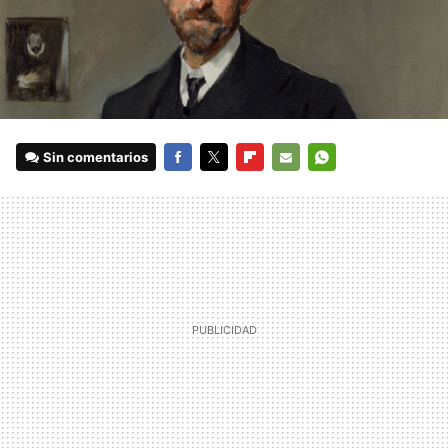
Sin comentarios
FACEBOOK
TWITTER
FLIPBOARD
E-
WHATSAPP
MAIL