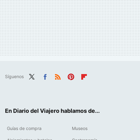
Síguenos
Twit
Fac
RSS
Pint
Flip
ter
ebo
eres
boa
ok
t
rd
En Diario del Viajero hablamos de...
Guías de compra
Museos