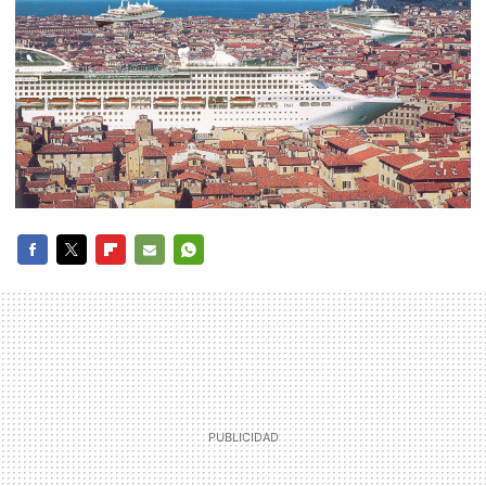
FACEBOOK
TWITTER
FLIPBOARD
E-
WHATSAPP
MAIL