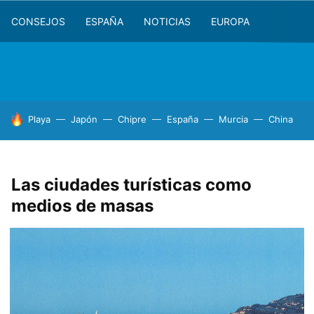
CONSEJOS
ESPAÑA
NOTICIAS
EUROPA
HOY SE HABLA DE
Playa
Japón
Chipre
España
Murcia
China
Las ciudades turísticas como
medios de masas