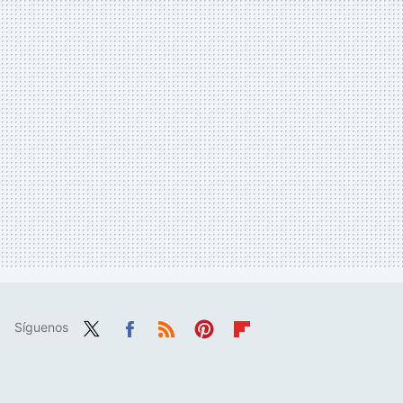
Síguenos
Twit
Fac
RSS
Pint
Flip
ter
ebo
eres
boa