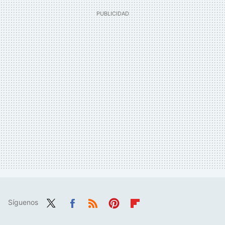
Síguenos
Twit
Fac
RSS
Pint
Flip