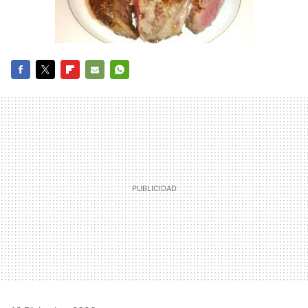
FACEBOOK
TWITTER
FLIPBOARD
E-
WHATSAPP
MAIL