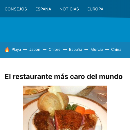
CONSEJOS
ESPAÑA
NOTICIAS
EUROPA
HOY SE HABLA DE
Playa
Japón
Chipre
España
Murcia
China
El restaurante más caro del mundo