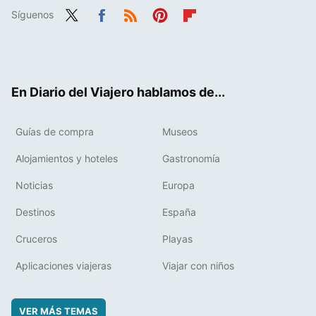
Síguenos
Twit
Fac
RSS
Pint
Flip
ter
ebo
eres
boa
ok
t
rd
En Diario del Viajero hablamos de...
Guías de compra
Museos
Alojamientos y hoteles
Gastronomía
Noticias
Europa
Destinos
España
Cruceros
Playas
Aplicaciones viajeras
Viajar con niños
VER MÁS TEMAS