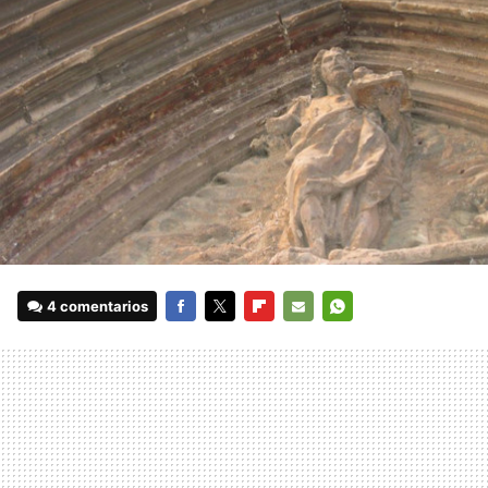
4 comentarios
FACEBOOK
TWITTER
FLIPBOARD
E-
WHATSAPP
MAIL