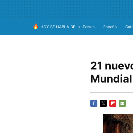
HOY SE HABLA DE
Países
España
Cat
21 nuevo
Mundial
FACEBOOK
TWITTER
FLIPBOARD
E-
MAIL