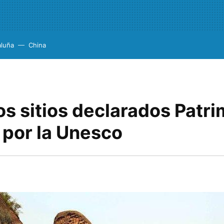
aluña
China
s sitios declarados Patr
 por la Unesco