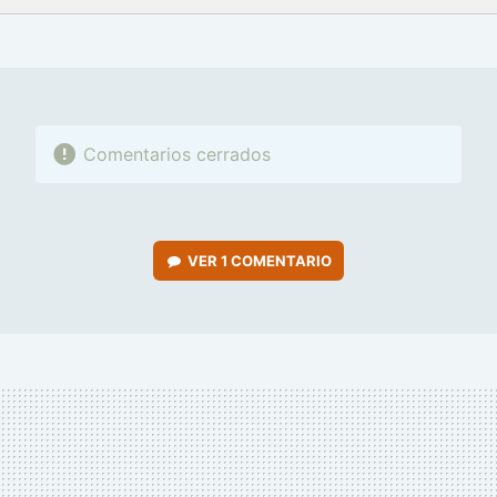
FACEBOOK
TWITTER
FLIPBOARD
E-
WHATSAPP
MAIL
Comentarios cerrados
VER
1 COMENTARIO