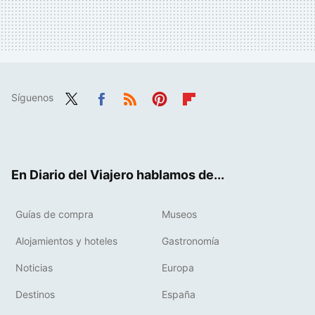
Síguenos
Twit
Fac
RSS
Pint
Flip
ter
ebo
eres
boa
ok
t
rd
En Diario del Viajero hablamos de...
Guías de compra
Museos
Alojamientos y hoteles
Gastronomía
Noticias
Europa
Destinos
España