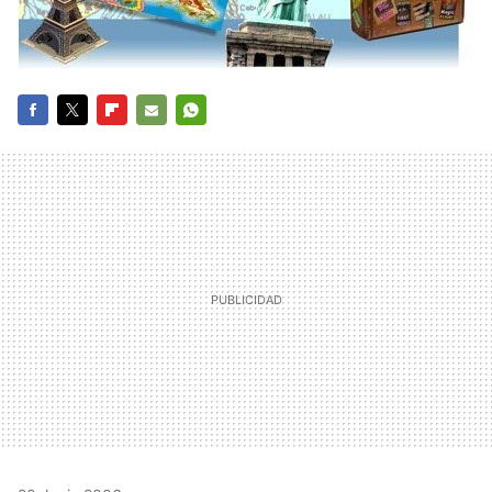
FACEBOOK
TWITTER
FLIPBOARD
E-
WHATSAPP
MAIL