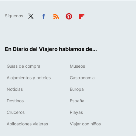
Síguenos
Twit
Fac
RSS
Pint
Flip
ter
ebo
eres
boa
ok
t
rd
En Diario del Viajero hablamos de...
Guías de compra
Museos
Alojamientos y hoteles
Gastronomía
Noticias
Europa
Destinos
España
Cruceros
Playas
Aplicaciones viajeras
Viajar con niños