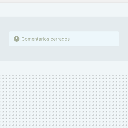
FACEBOOK
TWITTER
FLIPBOARD
E-
WHATSAPP
MAIL
Comentarios cerrados