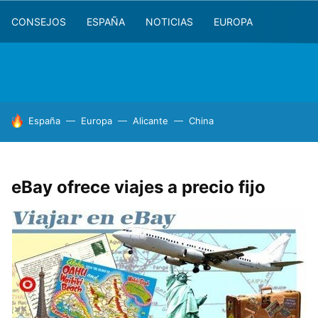
CONSEJOS
ESPAÑA
NOTICIAS
EUROPA
HOY SE HABLA DE
España
Europa
Alicante
China
eBay ofrece viajes a precio fijo