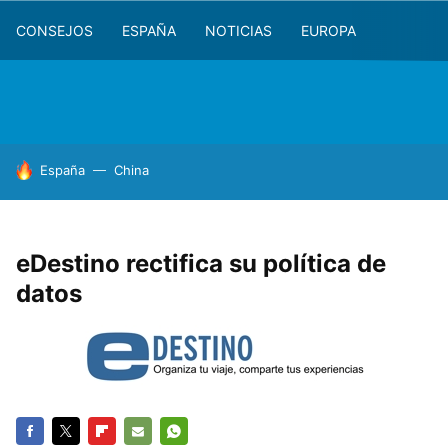
CONSEJOS
ESPAÑA
NOTICIAS
EUROPA
HOY SE HABLA DE
España
China
eDestino rectifica su política de
datos