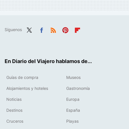
Síguenos
Twit
Fac
RSS
Pint
Flip
ter
ebo
eres
boa
ok
t
rd
En Diario del Viajero hablamos de...
Guías de compra
Museos
Alojamientos y hoteles
Gastronomía
Noticias
Europa
Destinos
España
Cruceros
Playas