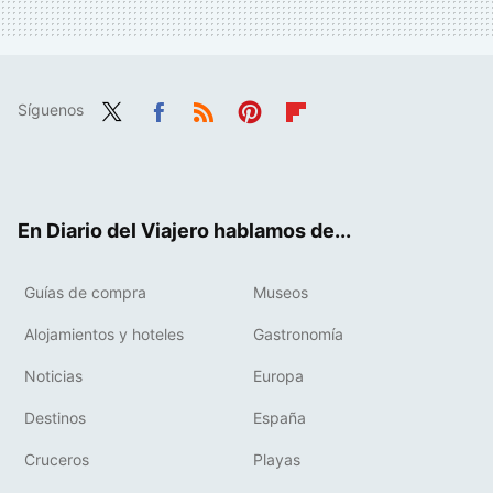
Síguenos
Twit
Fac
RSS
Pint
Flip
ter
ebo
eres
boa
ok
t
rd
En Diario del Viajero hablamos de...
Guías de compra
Museos
Alojamientos y hoteles
Gastronomía
Noticias
Europa
Destinos
España
Cruceros
Playas