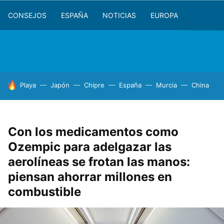
CONSEJOS
ESPAÑA
NOTICIAS
EUROPA
HOY SE HABLA DE
Playa
Japón
Chipre
España
Murcia
China
Con los medicamentos como
Ozempic para adelgazar las
aerolíneas se frotan las manos:
piensan ahorrar millones en
combustible