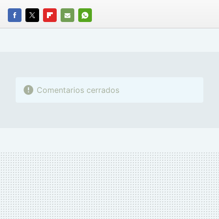
FACEBOOK
TWITTER
FLIPBOARD
E-
WHATSAPP
MAIL
Comentarios cerrados