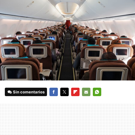
Sin comentarios
FACEBOOK
TWITTER
FLIPBOARD
E-
WHATSAPP
MAIL