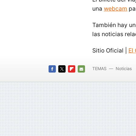
una
webcam
par
También hay un 
las noticias re
Sitio Oficial |
El
TEMAS
Noticias
FACEBOOK
TWITTER
FLIPBOARD
E-
MAIL