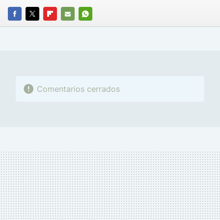
FACEBOOK
TWITTER
FLIPBOARD
E-
WHATSAPP
MAIL
Comentarios cerrados