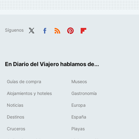
Síguenos
Twit
Fac
RSS
Pint
Flip
ter
ebo
eres
boa
ok
t
rd
En Diario del Viajero hablamos de...
Guías de compra
Museos
Alojamientos y hoteles
Gastronomía
Noticias
Europa
Destinos
España
Cruceros
Playas