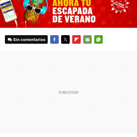
Sin comentarios
FACEBOOK
TWITTER
FLIPBOARD
E-
WHATSAPP
MAIL