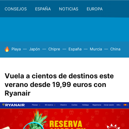
CONSEJOS
ESPAÑA
NOTICIAS
EUROPA
HOY SE HABLA DE
Playa
Japón
Chipre
España
Murcia
China
Vuela a cientos de destinos este
verano desde 19,99 euros con
Ryanair