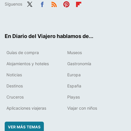
Síguenos
Twit
Fac
RSS
Pint
Flip
ter
ebo
eres
boa
ok
t
rd
En Diario del Viajero hablamos de...
Guías de compra
Museos
Alojamientos y hoteles
Gastronomía
Noticias
Europa
Destinos
España
Cruceros
Playas
Aplicaciones viajeras
Viajar con niños
VER MÁS TEMAS