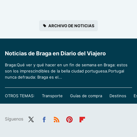
ARCHIVO DE NOTICIAS
Noticias de Braga en Diario del Viajero
Braga:Qué ver y qué hacer en un fin de semana en Braga: estos
son los imprescindibles de la bella ciudad portuguesa.Portugal
nunca defrauda: Braga es el...
OTROS TEMAS:
Transporte
Guías de compra
Destinos
E
Síguenos
Twit
Fac
RSS
Pint
Flip