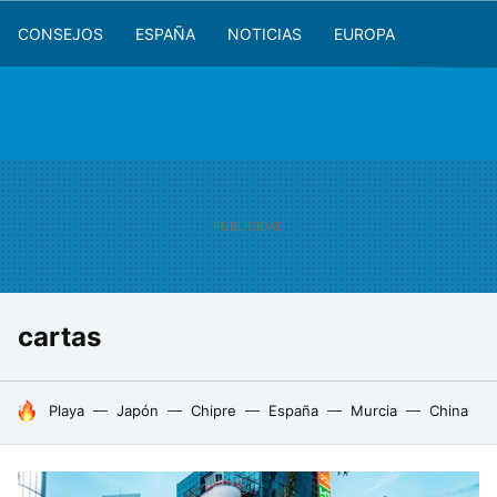
CONSEJOS
ESPAÑA
NOTICIAS
EUROPA
cartas
HOY SE HABLA DE
Playa
Japón
Chipre
España
Murcia
China