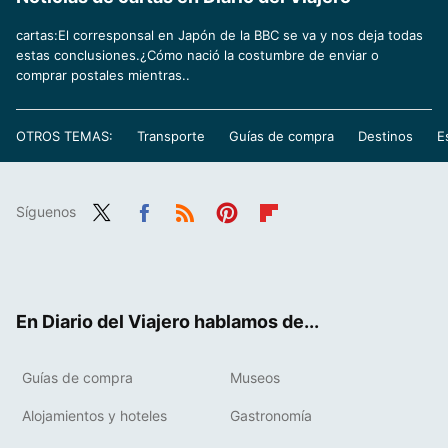
cartas:El corresponsal en Japón de la BBC se va y nos deja todas
estas conclusiones.¿Cómo nació la costumbre de enviar o
comprar postales mientras..
OTROS TEMAS:
Transporte
Guías de compra
Destinos
E
Síguenos
Twit
Fac
RSS
Pint
Flip
ter
ebo
eres
boa
ok
t
rd
En Diario del Viajero hablamos de...
Guías de compra
Museos
Alojamientos y hoteles
Gastronomía