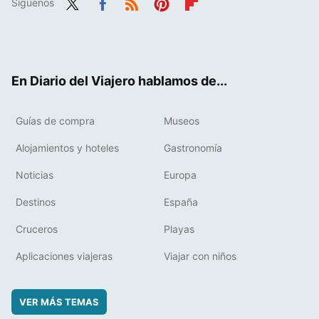
Síguenos
Twit
Fac
RSS
Pint
Flip
ter
ebo
eres
boa
ok
t
rd
En Diario del Viajero hablamos de...
Guías de compra
Museos
Alojamientos y hoteles
Gastronomía
Noticias
Europa
Destinos
España
Cruceros
Playas
Aplicaciones viajeras
Viajar con niños
VER MÁS TEMAS