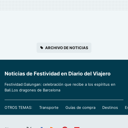
ARCHIVO DE NOTICIAS
Noticias de Festividad en Diario del Viajero
Festividad:Galungan: celebración que recibe a los espíritus en
Bali.Los dragones de Barcelona
OTROS TEMAS:
Transporte
Guías de compra
Destinos
E