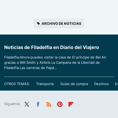
ARCHIVO DE NOTICIAS
Noticias de Filadelfia en Diario del Viajero
Filadelfia:Ahora puedes visitar la casa de El príncipe de Bel.Air
gracias a Will Smith y Airbnb.La Campana de la Libertad de
Filadelfia.Las carreras de Papá...
OTROS TEMAS:
Transporte
Guías de compra
Destinos
E
Síguenos
Twit
Fac
RSS
Pint
Flip