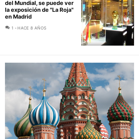
del Mundial, se puede ver
la exposición de "La Roja"
en Madrid
COMENTARIOS
1
HACE 8 AÑOS