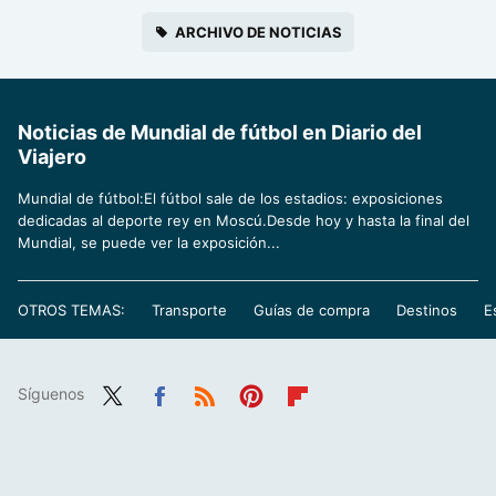
ARCHIVO DE NOTICIAS
Noticias de Mundial de fútbol en Diario del
Viajero
Mundial de fútbol:El fútbol sale de los estadios: exposiciones
dedicadas al deporte rey en Moscú.Desde hoy y hasta la final del
Mundial, se puede ver la exposición...
OTROS TEMAS:
Transporte
Guías de compra
Destinos
E
Síguenos
Twit
Fac
RSS
Pint
Flip
ter
ebo
eres
boa