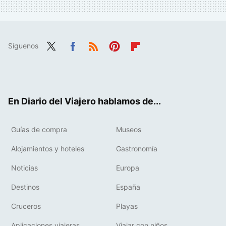
Síguenos
Twit
Fac
RSS
Pint
Flip
ter
ebo
eres
boa
ok
t
rd
En Diario del Viajero hablamos de...
Guías de compra
Museos
Alojamientos y hoteles
Gastronomía
Noticias
Europa
Destinos
España
Cruceros
Playas
Aplicaciones viajeras
Viajar con niños