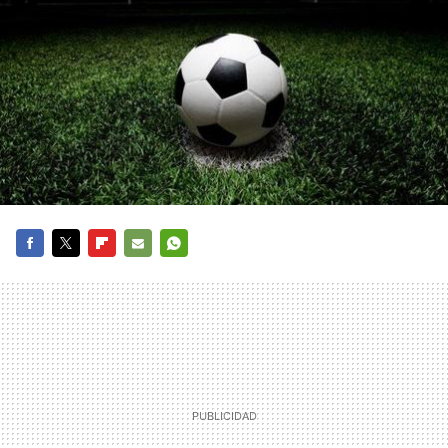
FACEBOOK
TWITTER
FLIPBOARD
E-
WHATSAPP
MAIL