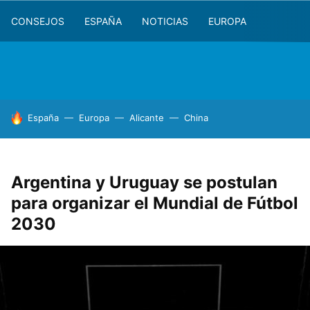
CONSEJOS
ESPAÑA
NOTICIAS
EUROPA
HOY SE HABLA DE
España
Europa
Alicante
China
Argentina y Uruguay se postulan
para organizar el Mundial de Fútbol
2030