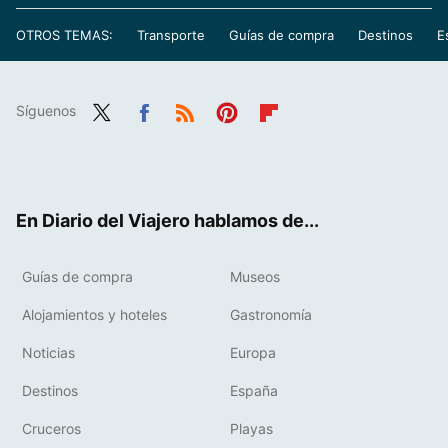
OTROS TEMAS:
Transporte
Guías de compra
Destinos
E
Síguenos
Twit
Fac
RSS
Pint
Flip
ter
ebo
eres
boa
ok
t
rd
En Diario del Viajero hablamos de...
Guías de compra
Museos
Alojamientos y hoteles
Gastronomía
Noticias
Europa
Destinos
España
Cruceros
Playas