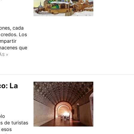
iones, cada
 credos. Los
mpartir
lmacenes que
ÁS »
o: La
ólo
s de turistas
 esos