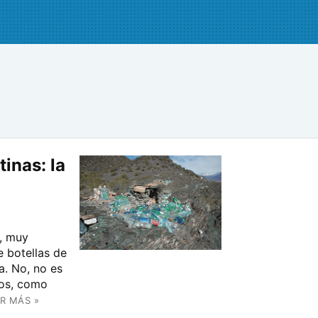
inas: la
a, muy
 botellas de
a. No, no es
cos, como
R MÁS »