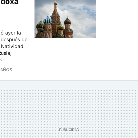
odoxa
ó ayer la
s después de
 Natividad
usia,
»
 AÑOS