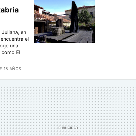
tabria
 Juliana, en
e encuentra el
coge una
a como El
E 15 AÑOS