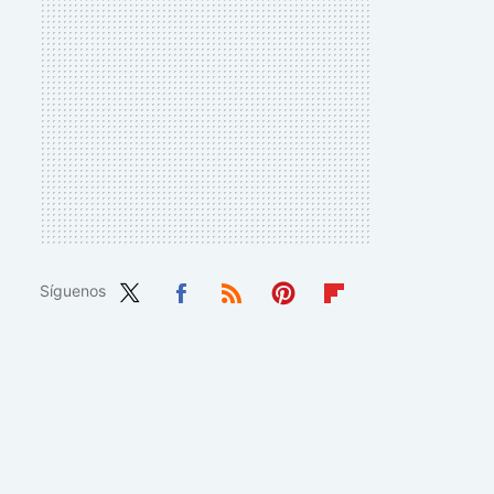
Síguenos
Twit
Fac
RSS
Pint
Flip
ter
ebo
eres
boa
ok
t
rd