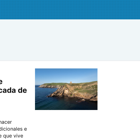
a
e
cada de
hacer
dicionales e
e que vive