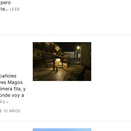
 pero
e...
LEER
pañoles
Reyes Magos
mera fila, y
donde voy a
ÁS »
E 15 AÑOS