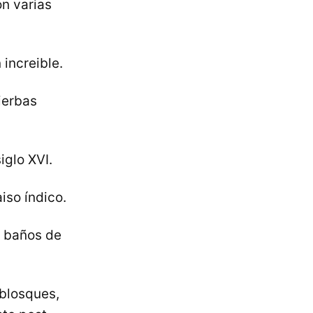
on varias
increible.
ierbas
iglo XVI.
iso índico.
s baños de
 blosques,