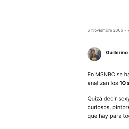
6 Noviembre 2006
A
Guillermo 
En MSNBC se hac
analizan los
10 
Quizá decir sexy
curiosos, pintor
que hay para to