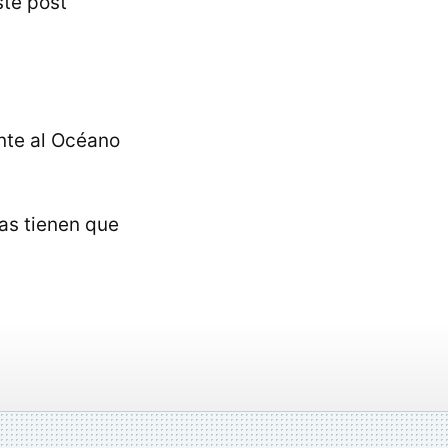
ste post
nte al Océano
pas tienen que