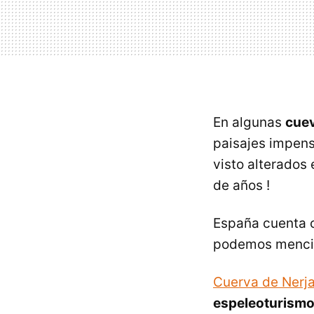
En algunas
cue
paisajes impens
visto alterados 
de años !
España cuenta c
podemos menci
Cuerva de Nerj
espeleoturism