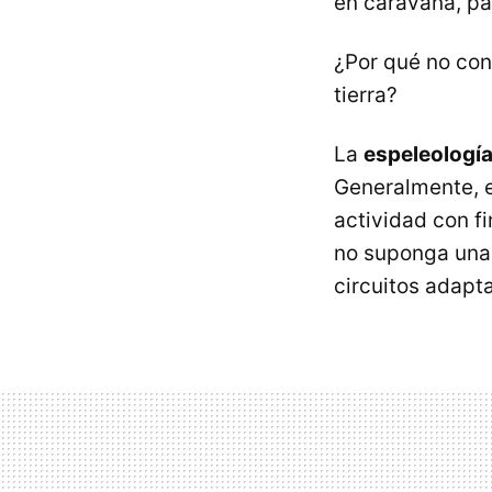
en caravana, par
¿Por qué no cons
tierra?
La
espeleologí
Generalmente, e
actividad con f
no suponga una 
circuitos adapta