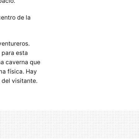
pacio.
centro de la
ventureros.
 para esta
una caverna que
a física. Hay
del visitante.