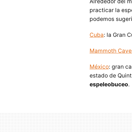
Alrededor del 
practicar la es
podemos sugeri
Cuba
: la Gran 
Mammoth Cave N
México
: gran c
estado de Quint
espeleobuceo
.