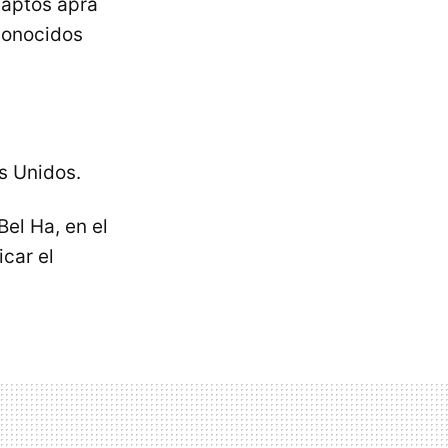
 aptos apra
econocidos
s Unidos.
el Ha, en el
car el