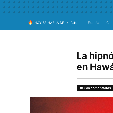
HOY SE HABLA DE
Países
España
Cat
La hipnó
en Hawá
Sin comentarios