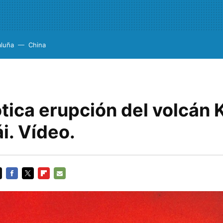
aluña
China
tica erupción del volcán 
i. Vídeo.
FACEBOOK
TWITTER
FLIPBOARD
E-
MAIL