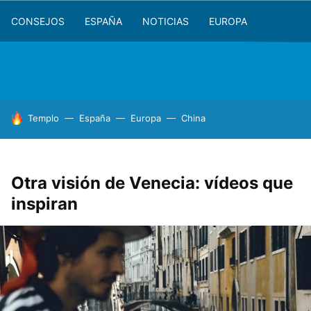
CONSEJOS
ESPAÑA
NOTICIAS
EUROPA
HOY SE HABLA DE
Templo
España
Europa
China
Otra visión de Venecia: vídeos que
inspiran