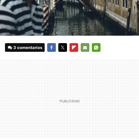
3 comentarios
FACEBOOK
TWITTER
FLIPBOARD
E-
WHATSAPP
MAIL