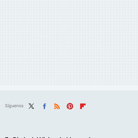
Síguenos
Twit
Fac
RSS
Pint
Flip
ter
ebo
eres
boa
ok
t
rd