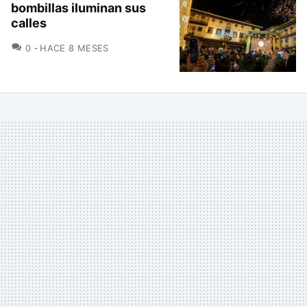
bombillas iluminan sus
calles
COMENTARIOS
0
HACE 8 MESES