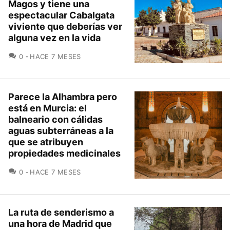
Magos y tiene una
espectacular Cabalgata
viviente que deberías ver
alguna vez en la vida
COMENTARIOS
0
HACE 7 MESES
Parece la Alhambra pero
está en Murcia: el
balneario con cálidas
aguas subterráneas a la
que se atribuyen
propiedades medicinales
COMENTARIOS
0
HACE 7 MESES
La ruta de senderismo a
una hora de Madrid que