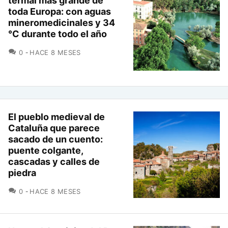
termal más grande de
toda Europa: con aguas
mineromedicinales y 34
°C durante todo el año
COMENTARIOS
0
HACE 8 MESES
El pueblo medieval de
Cataluña que parece
sacado de un cuento:
puente colgante,
cascadas y calles de
piedra
COMENTARIOS
0
HACE 8 MESES