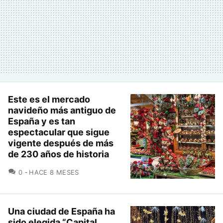
Este es el mercado
navideño más antiguo de
España y es tan
espectacular que sigue
vigente después de más
de 230 años de historia
COMENTARIOS
0
HACE 8 MESES
Una ciudad de España ha
sido elegida “Capital