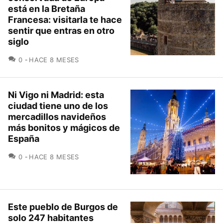
está en la Bretaña
Francesa: visitarla te hace
sentir que entras en otro
siglo
COMENTARIOS
0
HACE 8 MESES
Ni Vigo ni Madrid: esta
ciudad tiene uno de los
mercadillos navideños
más bonitos y mágicos de
España
COMENTARIOS
0
HACE 8 MESES
Este pueblo de Burgos de
solo 247 habitantes