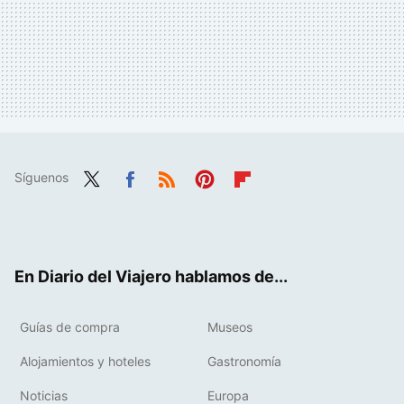
Síguenos
Twit
Fac
RSS
Pint
Flip
ter
ebo
eres
boa
ok
t
rd
En Diario del Viajero hablamos de...
Guías de compra
Museos
Alojamientos y hoteles
Gastronomía
Noticias
Europa