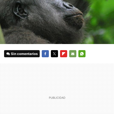
Sin comentarios
FACEBOOK
TWITTER
FLIPBOARD
E-
WHATSAPP
MAIL