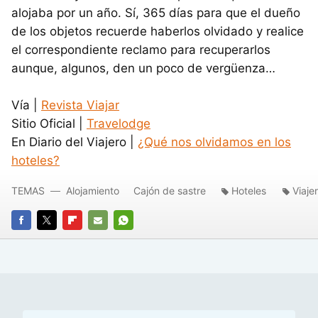
alojaba por un año. Sí, 365 días para que el dueño
de los objetos recuerde haberlos olvidado y realice
el correspondiente reclamo para recuperarlos
aunque, algunos, den un poco de vergüenza…
Vía |
Revista Viajar
Sitio Oficial |
Travelodge
En Diario del Viajero |
¿Qué nos olvidamos en los
hoteles?
TEMAS
Alojamiento
Cajón de sastre
Hoteles
Viaje
FACEBOOK
TWITTER
FLIPBOARD
E-
WHATSAPP
MAIL