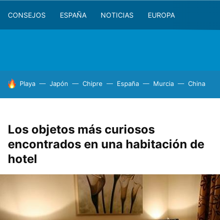
CONSEJOS
ESPAÑA
NOTICIAS
EUROPA
HOY SE HABLA DE
Playa
Japón
Chipre
España
Murcia
China
Los objetos más curiosos
encontrados en una habitación de
hotel