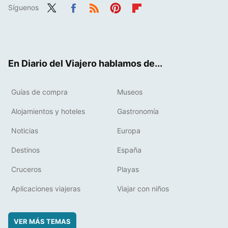
Síguenos
Twit
Fac
RSS
Pint
Flip
ter
ebo
eres
boa
ok
t
rd
En Diario del Viajero hablamos de...
Guías de compra
Museos
Alojamientos y hoteles
Gastronomía
Noticias
Europa
Destinos
España
Cruceros
Playas
Aplicaciones viajeras
Viajar con niños
VER MÁS TEMAS