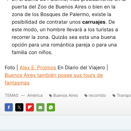
puerta del Zoo de Buenos Aires o bien en la
zona de los Bosques de Palermo, existe la
posibilidad de contratar unos
carruajes
. De
este modo, un hombre llevará a los turistas a
recorrer la zona. Quizás sea esta una buena
opción para una romántica pareja o para una
familia con niños.
Foto |
Alex E. Proimos
En Diario del Viajero |
Buenos Aires también posee sus tours de
fantasmas
TEMAS
América
Buenos Aires
recorrido
Transp
FACEBOOK
TWITTER
FLIPBOARD
E-
WHATSAPP
MAIL