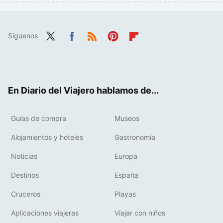
Síguenos
Twit
Fac
RSS
Pint
Flip
ter
ebo
eres
boa
ok
t
rd
En Diario del Viajero hablamos de...
Guías de compra
Museos
Alojamientos y hoteles
Gastronomía
Noticias
Europa
Destinos
España
Cruceros
Playas
Aplicaciones viajeras
Viajar con niños