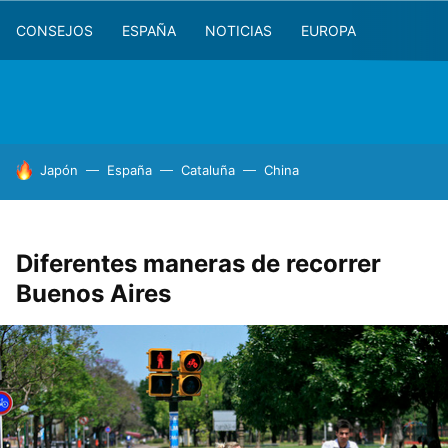
CONSEJOS
ESPAÑA
NOTICIAS
EUROPA
HOY SE HABLA DE
Japón
España
Cataluña
China
Diferentes maneras de recorrer
Buenos Aires