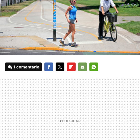
1 comentario
FACEBOOK
TWITTER
FLIPBOARD
E-
WHATSAPP
MAIL