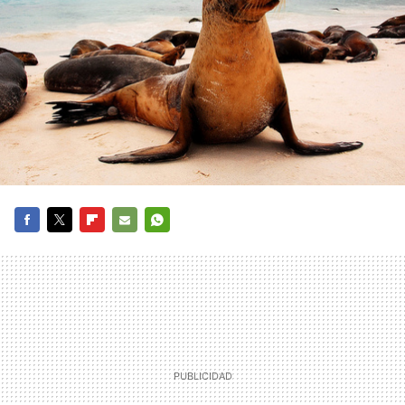
FACEBOOK
TWITTER
FLIPBOARD
E-
WHATSAPP
MAIL