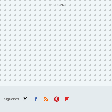
Síguenos
Twit
Fac
RSS
Pint
Flip