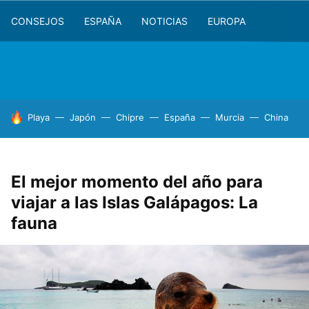
CONSEJOS
ESPAÑA
NOTICIAS
EUROPA
HOY SE HABLA DE
Playa
Japón
Chipre
España
Murcia
China
El mejor momento del año para
viajar a las Islas Galápagos: La
fauna