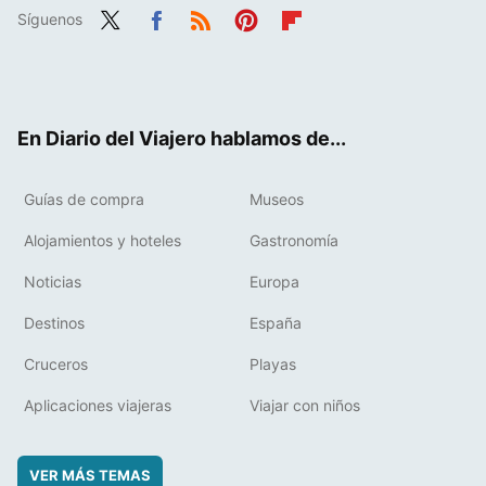
Síguenos
Twit
Fac
RSS
Pint
Flip
ter
ebo
eres
boa
ok
t
rd
En Diario del Viajero hablamos de...
Guías de compra
Museos
Alojamientos y hoteles
Gastronomía
Noticias
Europa
Destinos
España
Cruceros
Playas
Aplicaciones viajeras
Viajar con niños
VER MÁS TEMAS