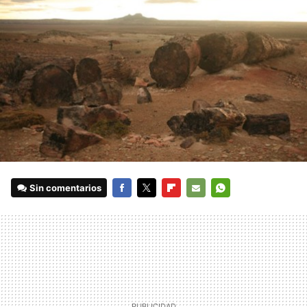
Sin comentarios
FACEBOOK
TWITTER
FLIPBOARD
E-
WHATSAPP
MAIL