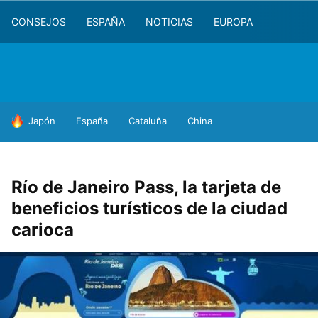
CONSEJOS
ESPAÑA
NOTICIAS
EUROPA
HOY SE HABLA DE
Japón
España
Cataluña
China
Río de Janeiro Pass, la tarjeta de
beneficios turísticos de la ciudad
carioca