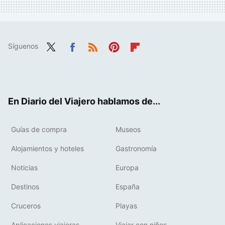
Síguenos
Twit
Fac
RSS
Pint
Flip
ter
ebo
eres
boa
ok
t
rd
En Diario del Viajero hablamos de...
Guías de compra
Museos
Alojamientos y hoteles
Gastronomía
Noticias
Europa
Destinos
España
Cruceros
Playas
Aplicaciones viajeras
Viajar con niños