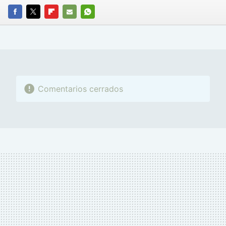
FACEBOOK
TWITTER
FLIPBOARD
E-
WHATSAPP
MAIL
Comentarios cerrados