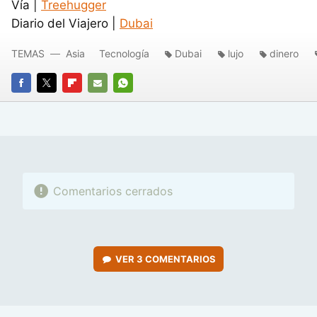
Vía |
Treehugger
Diario del Viajero |
Dubai
TEMAS
Asia
Tecnología
Dubai
lujo
dinero
FACEBOOK
TWITTER
FLIPBOARD
E-
WHATSAPP
MAIL
Comentarios cerrados
VER
3 COMENTARIOS