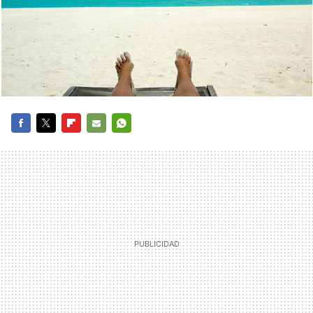
FACEBOOK
TWITTER
FLIPBOARD
E-
WHATSAPP
MAIL