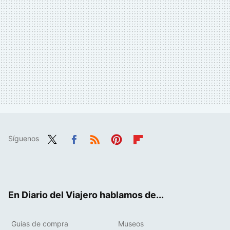
Síguenos
Twit
Fac
RSS
Pint
Flip
ter
ebo
eres
boa
ok
t
rd
En Diario del Viajero hablamos de...
Guías de compra
Museos