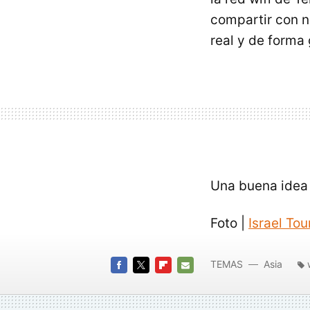
compartir con n
real y de forma 
Una buena idea
Foto |
Israel To
TEMAS
Asia
FACEBOOK
TWITTER
FLIPBOARD
E-
MAIL