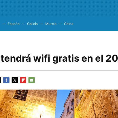
España
Galicia
Murcia
China
 tendrá wifi gratis en el 2
FACEBOOK
TWITTER
FLIPBOARD
E-
MAIL