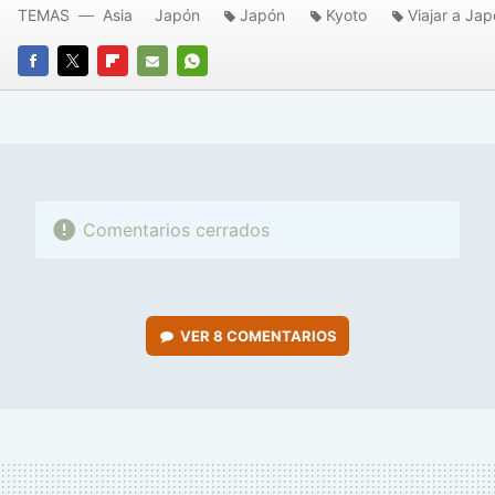
TEMAS
Asia
Japón
Japón
Kyoto
Viajar a Ja
FACEBOOK
TWITTER
FLIPBOARD
E-
WHATSAPP
MAIL
Comentarios cerrados
VER
8 COMENTARIOS