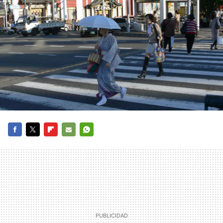
FACEBOOK
TWITTER
FLIPBOARD
E-
WHATSAPP
MAIL