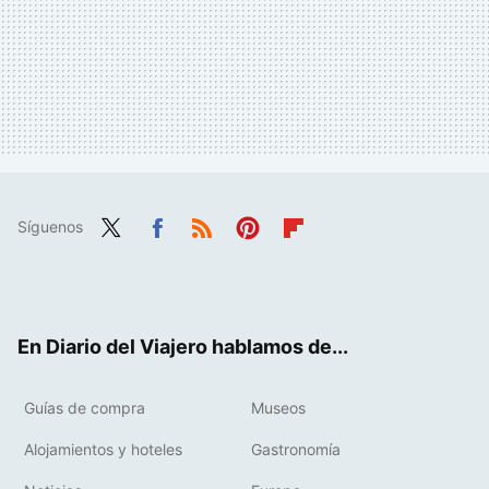
Síguenos
Twit
Fac
RSS
Pint
Flip
ter
ebo
eres
boa
ok
t
rd
En Diario del Viajero hablamos de...
Guías de compra
Museos
Alojamientos y hoteles
Gastronomía