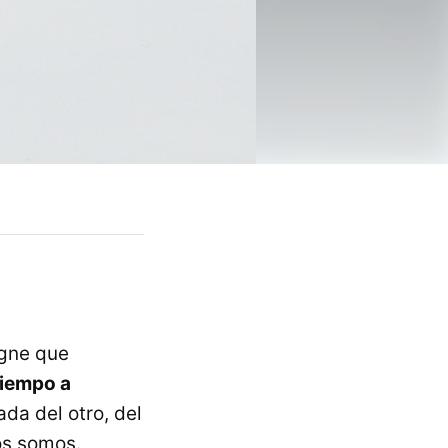
igne que
tiempo a
ada del otro, del
os somos.