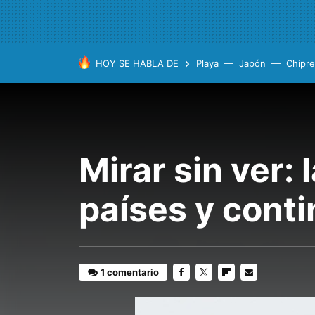
HOY SE HABLA DE
Playa
Japón
Chipre
Mirar sin ver:
países y cont
1 comentario
FACEBOOK
TWITTER
FLIPBOARD
E-
MAIL