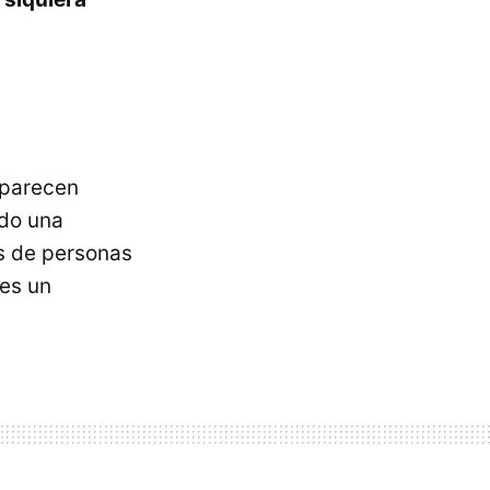
aparecen
ndo una
os de personas
 es un