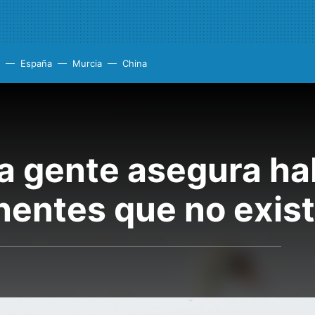
España
Murcia
China
 la gente asegura ha
inentes que no exis