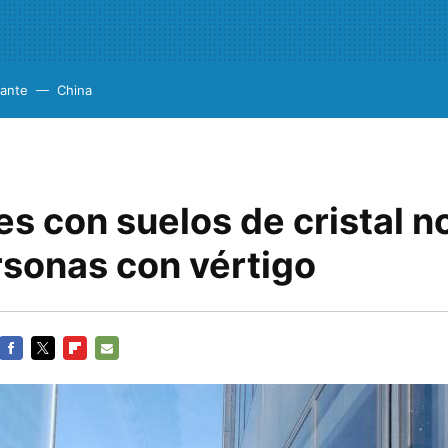
cante
China
s con suelos de cristal n
rsonas con vértigo
FACEBOOK
TWITTER
FLIPBOARD
E-
MAIL