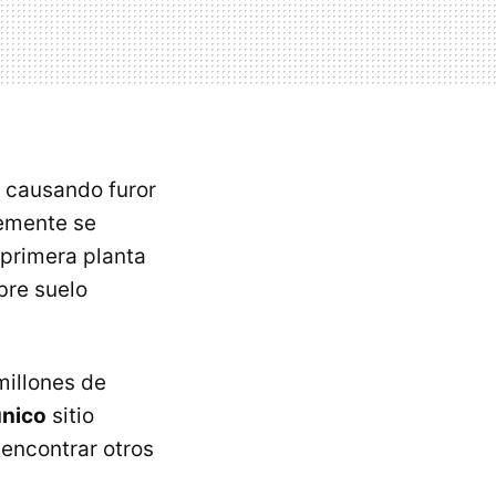
á causando furor
temente se
 primera planta
bre suelo
millones de
único
sitio
encontrar otros