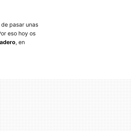
a de pasar unas
Por eso hoy os
vadero
, en