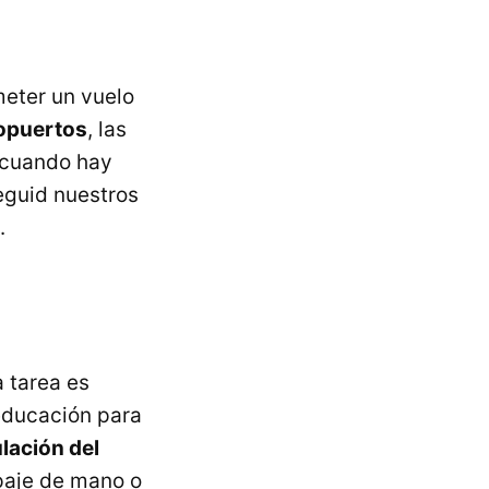
eter un vuelo
ropuertos
, las
s cuando hay
eguid nuestros
.
a tarea es
 educación para
lación del
ipaje de mano o