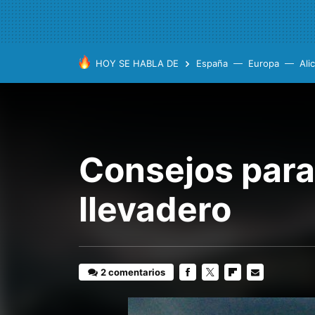
HOY SE HABLA DE
España
Europa
Ali
Consejos para
llevadero
2 comentarios
FACEBOOK
TWITTER
FLIPBOARD
E-
MAIL