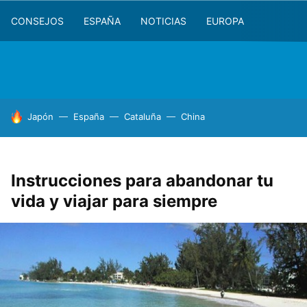
CONSEJOS
ESPAÑA
NOTICIAS
EUROPA
HOY SE HABLA DE
Japón
España
Cataluña
China
Instrucciones para abandonar tu
vida y viajar para siempre