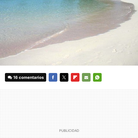
16 comentarios
FACEBOOK
TWITTER
FLIPBOARD
E-
WHATSAPP
MAIL