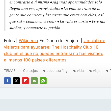
encontrarte a ti mismo • Algunas oportunidades sólo
llegan una vez, aprovéchalas • La vida se trata de la
gente que conoces y las cosas que creas con ellas, así
que sal y comienza a crear • La vida es corta • Vive tus
sueños, y comparte tu pasión.
Fotos |
Wikipedia
En Diario del Viajero |
Un club de
viajeros para ayudarse: The Hospitality Club
|
El
club en el que no puedes entrar si no has visitado
al menos 100 países diferentes
TEMAS
Consejos
couchsurfing
vida
viaje
P
FACEBOOK
TWITTER
FLIPBOARD
E-
WHATSAPP
MAIL