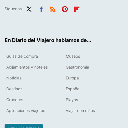
Síguenos
Twit
Fac
RSS
Pint
Flip
ter
ebo
eres
boa
ok
t
rd
En Diario del Viajero hablamos de...
Guías de compra
Museos
Alojamientos y hoteles
Gastronomía
Noticias
Europa
Destinos
España
Cruceros
Playas
Aplicaciones viajeras
Viajar con niños