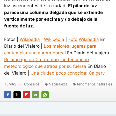
luz ascendentes de la ciudad.
El pilar de luz
parece una columna delgada que se extiende
verticalmente por encima y / o debajo de la
fuente de luz
.
Fotos |
Wikipedia
|
Wikipedia
|
Foto
Wikipedia
En
Diario del Viajero |
Los mejores lugares para
contemplar una aurora boreal
En Diario del Viajero |
Relámpago de Catatumbo, un fenómeno
meteorológico que atrapa por su fuerza
En Diario
del Viajero |
Una ciudad poco conocida: Calgary
TEMAS
Consejos
Naturaleza
fenómenos naturales
FACEBOOK
TWITTER
FLIPBOARD
E-
WHATSAPP
MAIL