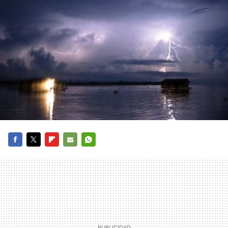
FACEBOOK
TWITTER
FLIPBOARD
E-
WHATSAPP
MAIL