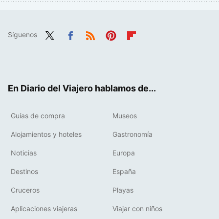
Síguenos
Twit
Fac
RSS
Pint
Flip
ter
ebo
eres
boa
ok
t
rd
En Diario del Viajero hablamos de...
Guías de compra
Museos
Alojamientos y hoteles
Gastronomía
Noticias
Europa
Destinos
España
Cruceros
Playas
Aplicaciones viajeras
Viajar con niños