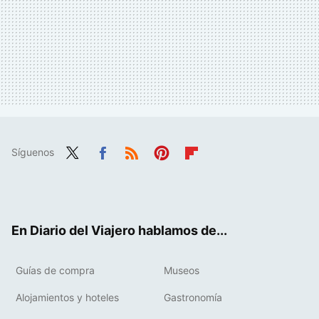
Síguenos
Twit
Fac
RSS
Pint
Flip
ter
ebo
eres
boa
ok
t
rd
En Diario del Viajero hablamos de...
Guías de compra
Museos
Alojamientos y hoteles
Gastronomía