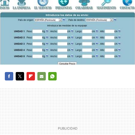
FACEBOOK
TWITTER
FLIPBOARD
E-
WHATSAPP
MAIL