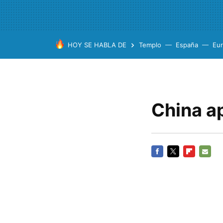
HOY SE HABLA DE
Templo
España
Eu
China a
FACEBOOK
TWITTER
FLIPBOARD
E-
MAIL