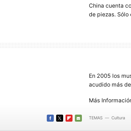
China cuenta co
de piezas. Sólo
En 2005 los mus
acudido más de 
Más Informació
TEMAS
Cultura
FACEBOOK
TWITTER
FLIPBOARD
E-