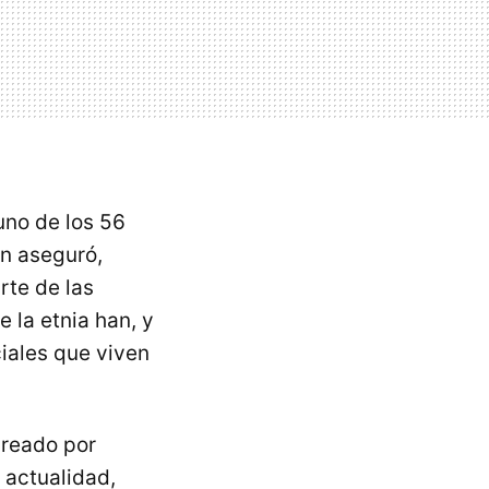
uno de los 56
en aseguró,
rte de las
 la etnia han, y
ciales que viven
creado por
 actualidad,