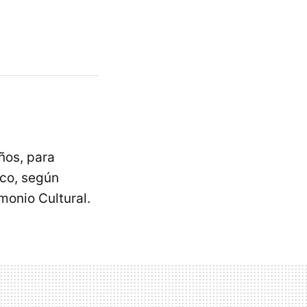
ños, para
ico, según
monio Cultural.