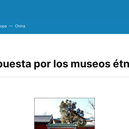
ropa
China
puesta por los museos ét