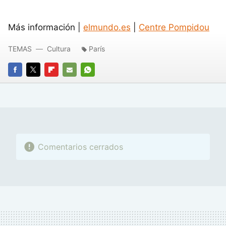
Más información |
elmundo.es
|
Centre Pompidou
TEMAS
Cultura
París
FACEBOOK
TWITTER
FLIPBOARD
E-
WHATSAPP
MAIL
Comentarios cerrados