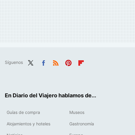
Síguenos
Twit
Fac
RSS
Pint
Flip
ter
ebo
eres
boa
ok
t
rd
En Diario del Viajero hablamos de...
Guías de compra
Museos
Alojamientos y hoteles
Gastronomía