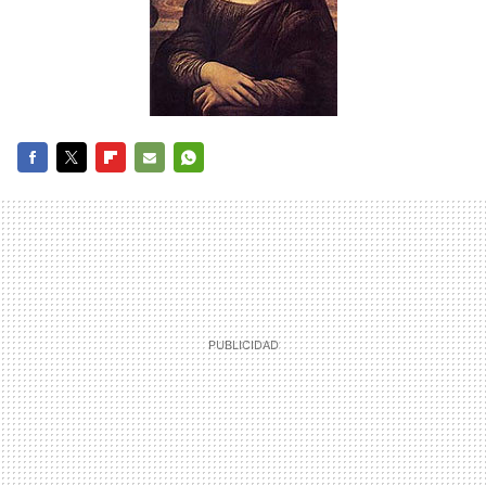
FACEBOOK
TWITTER
FLIPBOARD
E-
WHATSAPP
MAIL