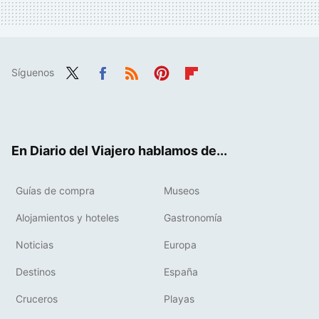
Síguenos
Twit
Fac
RSS
Pint
Flip
ter
ebo
eres
boa
ok
t
rd
En Diario del Viajero hablamos de...
Guías de compra
Museos
Alojamientos y hoteles
Gastronomía
Noticias
Europa
Destinos
España
Cruceros
Playas