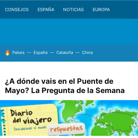
CONSEJOS
ESPAÑA
NOTICIAS
EUROPA
HOY SE HABLA DE
Países
España
Cataluña
China
¿A dónde vais en el Puente de
Mayo? La Pregunta de la Semana